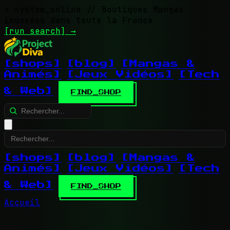
> system_online
// Boutiques Mangas
indexées dans toute la France
[run search]
→
[shops]
[blog]
[Mangas &
Animés]
[Jeux Vidéos]
[Tech
& Web]
FIND_SHOP
[shops]
[blog]
[Mangas &
Animés]
[Jeux Vidéos]
[Tech
& Web]
FIND_SHOP
Accueil