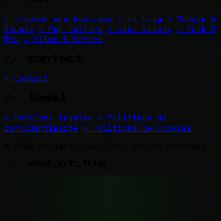
> trouver une boutique
> le blog
> Mangas &
Animés
> Pop Culture
> Jeux Vidéos
> Tech &
Web
> Films & Séries
// contact
> Contact
// legal
> Mentions légales
> Politique de
confidentialité
> Politique de cookies
© 2026 Project Diva. Tous droits réservés.
// end_of_file