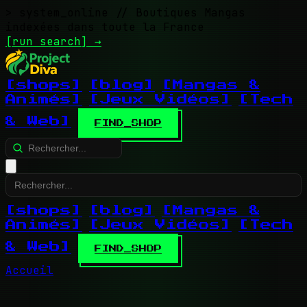
> system_online
// Boutiques Mangas
indexées dans toute la France
[run search]
→
[shops]
[blog]
[Mangas &
Animés]
[Jeux Vidéos]
[Tech
& Web]
FIND_SHOP
[shops]
[blog]
[Mangas &
Animés]
[Jeux Vidéos]
[Tech
& Web]
FIND_SHOP
Accueil