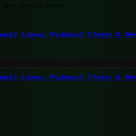
 dans toute la France
més]
[Jeux Vidéos]
[Tech & We
més]
[Jeux Vidéos]
[Tech & We