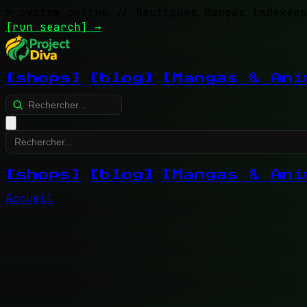
> system_online
// Boutiques Mangas indexées
[run search]
→
[shops]
[blog]
[Mangas & Ani
[shops]
[blog]
[Mangas & Ani
Accueil