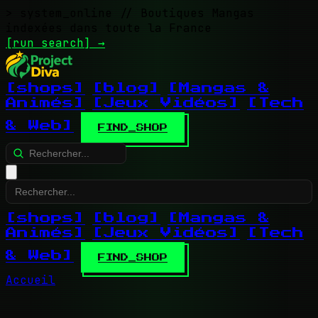
> system_online
// Boutiques Mangas
indexées dans toute la France
[run search]
→
[shops]
[blog]
[Mangas &
Animés]
[Jeux Vidéos]
[Tech
& Web]
FIND_SHOP
[shops]
[blog]
[Mangas &
Animés]
[Jeux Vidéos]
[Tech
& Web]
FIND_SHOP
Accueil