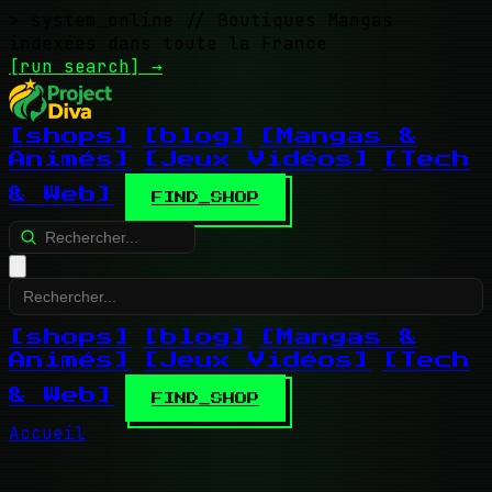
> system_online
// Boutiques Mangas
indexées dans toute la France
[run search]
→
[shops]
[blog]
[Mangas &
Animés]
[Jeux Vidéos]
[Tech
& Web]
FIND_SHOP
[shops]
[blog]
[Mangas &
Animés]
[Jeux Vidéos]
[Tech
& Web]
FIND_SHOP
Accueil