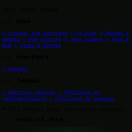
Geek, Anime, Mangas
// nav
> trouver une boutique
> le blog
> Mangas &
Animés
> Pop Culture
> Jeux Vidéos
> Tech &
Web
> Films & Séries
// contact
> Contact
// legal
> Mentions légales
> Politique de
confidentialité
> Politique de cookies
© 2026 Project Diva. Tous droits réservés.
// end_of_file