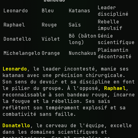
Leader
Leonardo
Bleu
Katanas
discipliné
Rebelle
Raphael
Rouge
Saïs
impulsif
Bō (bâton
Génie
Donatello
Violet
long)
scientifique
Plaisantin
Michelangelo
Orange
Nunchakus
décontracté
Leonardo
, le leader incontesté, manie ses
katanas avec une précision chirurgicale.
Son sens du devoir et sa discipline en font
le pilier du groupe. À l'opposé,
Raphael
,
reconnaissable à son bandeau rouge, incarne
la fougue et la rébellion. Ses saïs
reflètent son tempérament explosif et sa
combativité sans faille.
Donatello
, le cerveau de l'équipe, excelle
dans les domaines scientifiques et