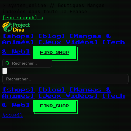
> system_online
// Boutiques Mangas
indexées dans toute la France
[run search]
→
[shops]
[blog]
[Mangas &
Animés]
[Jeux Vidéos]
[Tech
& Web]
FIND_SHOP
[shops]
[blog]
[Mangas &
Animés]
[Jeux Vidéos]
[Tech
& Web]
FIND_SHOP
Accueil