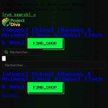
> system_online
// Boutiques Mangas
indexées dans toute la France
[run search]
→
[shops]
[blog]
[Mangas &
Animés]
[Jeux Vidéos]
[Tech
& Web]
FIND_SHOP
[shops]
[blog]
[Mangas &
Animés]
[Jeux Vidéos]
[Tech
& Web]
FIND_SHOP
Accueil