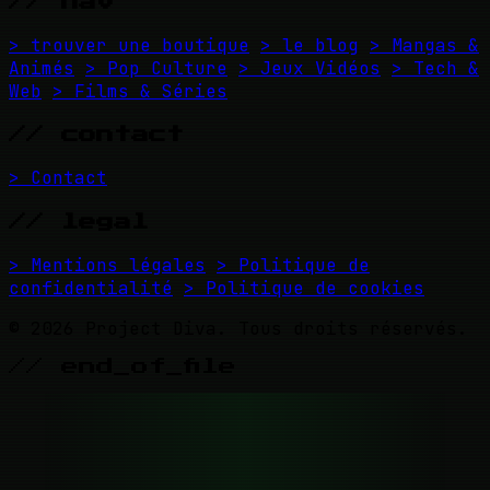
// nav
> trouver une boutique
> le blog
> Mangas &
Animés
> Pop Culture
> Jeux Vidéos
> Tech &
Web
> Films & Séries
// contact
> Contact
// legal
> Mentions légales
> Politique de
confidentialité
> Politique de cookies
© 2026 Project Diva. Tous droits réservés.
// end_of_file