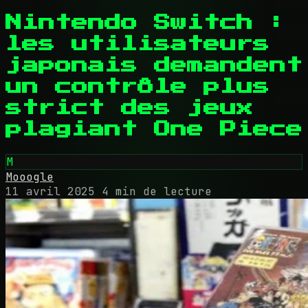
Nintendo Switch :
les utilisateurs
japonais demandent
un contrôle plus
strict des jeux
plagiant One Piece
M
Mooogle
11 avril 2025
4 min de lecture