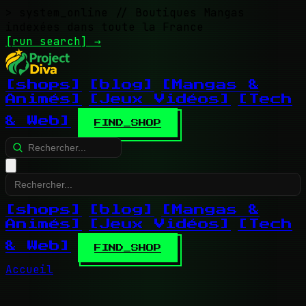
> system_online
// Boutiques Mangas
indexées dans toute la France
[run search]
→
[shops]
[blog]
[Mangas &
Animés]
[Jeux Vidéos]
[Tech
& Web]
FIND_SHOP
[shops]
[blog]
[Mangas &
Animés]
[Jeux Vidéos]
[Tech
& Web]
FIND_SHOP
Accueil