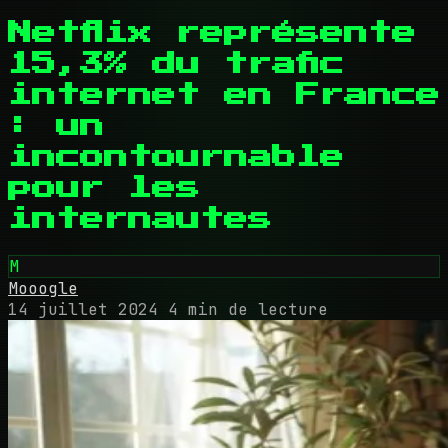
Netflix représente
15,3% du trafic
internet en France
: un
incontournable
pour les
internautes
M
Mooogle
14 juillet 2024
4 min de lecture