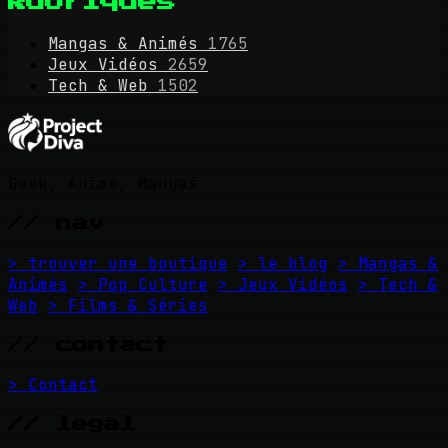
Rubriques
Mangas & Animés
1765
Jeux Vidéos
2659
Tech & Web
1502
Geek, Anime, Mangas
// nav
> trouver une boutique
> le blog
> Mangas &
Animés
> Pop Culture
> Jeux Vidéos
> Tech &
Web
> Films & Séries
// contact
> Contact
// legal