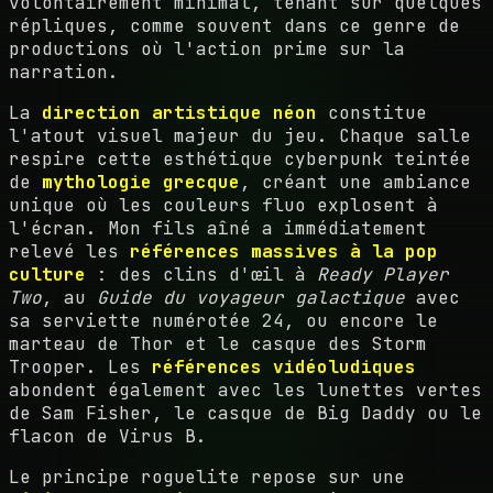
volontairement minimal, tenant sur quelques
répliques, comme souvent dans ce genre de
productions où l'action prime sur la
narration.
La
direction artistique néon
constitue
l'atout visuel majeur du jeu. Chaque salle
respire cette esthétique cyberpunk teintée
de
mythologie grecque
, créant une ambiance
unique où les couleurs fluo explosent à
l'écran. Mon fils aîné a immédiatement
relevé les
références massives à la pop
culture
: des clins d'œil à
Ready Player
Two
, au
Guide du voyageur galactique
avec
sa serviette numérotée 24, ou encore le
marteau de Thor et le casque des Storm
Trooper. Les
références vidéoludiques
abondent également avec les lunettes vertes
de Sam Fisher, le casque de Big Daddy ou le
flacon de Virus B.
Le principe roguelite repose sur une