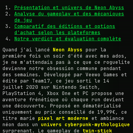
Présentation et univers de Neon Abyss
Analyse du gameplay et des mécaniques
de jeu
Comparatif des éditions et options
d'achat selon les plateformes
Notre verdict et évaluation complète
Quand j'ai lancé
Neon Abyss
pour la
première fois un soir d'été avec mes ados,
je ne m'attendais pas à ce que ce roguelite
devienne notre obsession commune pendant
des semaines. Développé par Veewo Games et
édité par Team17, ce jeu sorti le 14
juillet 2020 sur Nintendo Switch,
PlayStation 4, Xbox One et PC propose une
aventure frénétique où chaque run devient
une découverte. Proposé en dématérialisé
uniquement au prix conseillé de 19,99€, ce
titre marie
pixel art moderne
et ambiance
néon dans un
univers cyberpunk-mythologique
surprenant. Le gameplay de
twin-stick