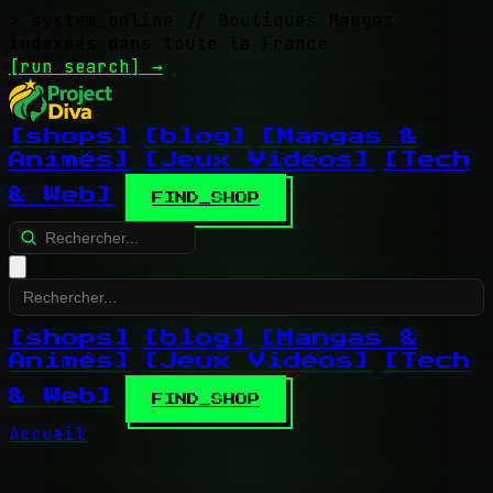
> system_online
// Boutiques Mangas
indexées dans toute la France
[run search]
→
[shops]
[blog]
[Mangas &
Animés]
[Jeux Vidéos]
[Tech
& Web]
FIND_SHOP
[shops]
[blog]
[Mangas &
Animés]
[Jeux Vidéos]
[Tech
& Web]
FIND_SHOP
Accueil