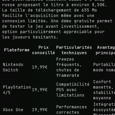
russe proposant le titre à environ 8,50€.
La taille de téléchargement de 655 Mo
facilite l'acquisition même avec une
connexion limitée. Une démo gratuite permet
de tester le jeu avant investissement,
option particulièrement appréciable pour
les joueurs hésitants.
Prix
Particularités
Avantag
Plateforme
conseillé
techniques
princip
Freezes
Nintendo
fréquents,
Portabil
19,99€
Switch
chutes de
mode nom
framerate
Confort
Compatibilité
PlayStation
manette,
19,99€
PS5 avec
4/5
stabilit
limitations
moyenne
Intégrat
Performances
Xbox One
19,99€
écosystè
correctes