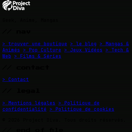
Geek, Anime, Mangas
// nav
> trouver une boutique
> le blog
> Mangas &
Animés
> Pop Culture
> Jeux Vidéos
> Tech &
Web
> Films & Séries
// contact
> Contact
// legal
> Mentions légales
> Politique de
confidentialité
> Politique de cookies
© 2026 Project Diva. Tous droits réservés.
// end_of_file