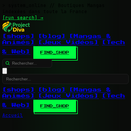
> system_online
// Boutiques Mangas
indexées dans toute la France
[run search]
→
[shops]
[blog]
[Mangas &
Animés]
[Jeux Vidéos]
[Tech
& Web]
FIND_SHOP
[shops]
[blog]
[Mangas &
Animés]
[Jeux Vidéos]
[Tech
& Web]
FIND_SHOP
Accueil