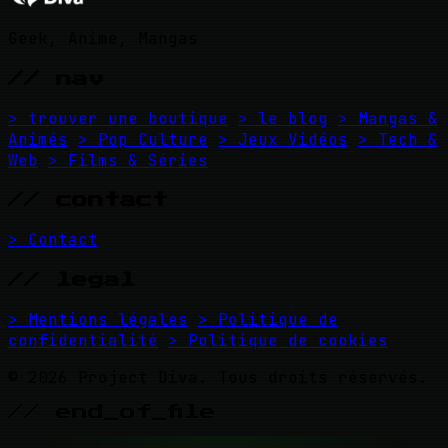
Geek, Anime, Mangas
// nav
> trouver une boutique
> le blog
> Mangas &
Animés
> Pop Culture
> Jeux Vidéos
> Tech &
Web
> Films & Séries
// contact
> Contact
// legal
> Mentions légales
> Politique de
confidentialité
> Politique de cookies
© 2026 Project Diva. Tous droits réservés.
// end_of_file