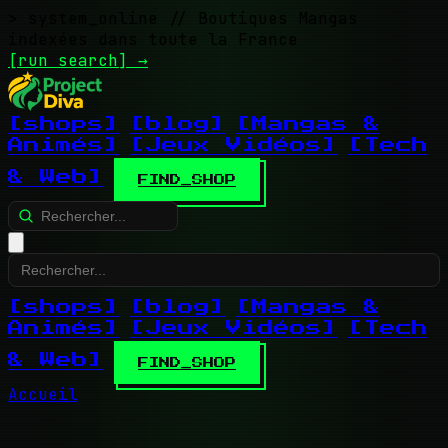
> system_online
// Boutiques Mangas
indexées dans toute la France
[run search]
→
[shops]
[blog]
[Mangas &
Animés]
[Jeux Vidéos]
[Tech
& Web]
FIND_SHOP
[shops]
[blog]
[Mangas &
Animés]
[Jeux Vidéos]
[Tech
& Web]
FIND_SHOP
Accueil