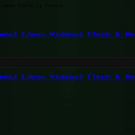
 dans toute la France
més]
[Jeux Vidéos]
[Tech & We
més]
[Jeux Vidéos]
[Tech & We