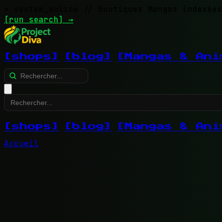
> system_online
// Boutiques Mangas indexées
[run search]
→
[shops]
[blog]
[Mangas & Ani
[shops]
[blog]
[Mangas & Ani
Accueil