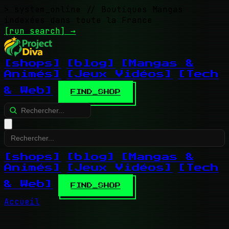
> system_online
// Boutiques Mangas
indexées dans toute la France
[run search]
→
[shops]
[blog]
[Mangas &
Animés]
[Jeux Vidéos]
[Tech
& Web]
FIND_SHOP
[shops]
[blog]
[Mangas &
Animés]
[Jeux Vidéos]
[Tech
& Web]
FIND_SHOP
Accueil