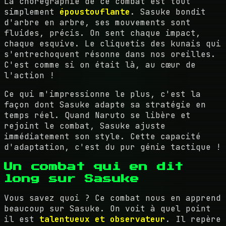
La chorégraphie de ce combat est tout
simplement
époustouflante
. Sasuke bondit
d'arbre en arbre, ses mouvements sont
fluides, précis. On sent chaque impact,
chaque esquive. Le cliquetis des kunais qui
s'entrechoquent résonne dans nos oreilles.
C'est comme si on était là, au cœur de
l'action !
Ce qui m'impressionne le plus, c'est la
façon dont Sasuke adapte sa stratégie en
temps réel. Quand Naruto se libère et
rejoint le combat, Sasuke ajuste
immédiatement son style. Cette capacité
d'adaptation, c'est du pur génie tactique !
Un combat qui en dit
long sur Sasuke
Vous savez quoi ? Ce combat nous en apprend
beaucoup sur Sasuke. On voit à quel point
il est
talentueux et observateur
. Il repère