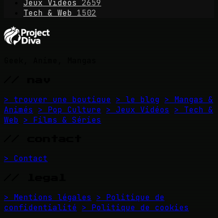
Jeux Vidéos
2659
Tech & Web
1502
Geek, Anime, Mangas
// nav
> trouver une boutique
> le blog
> Mangas &
Animés
> Pop Culture
> Jeux Vidéos
> Tech &
Web
> Films & Séries
// contact
> Contact
// legal
> Mentions légales
> Politique de
confidentialité
> Politique de cookies