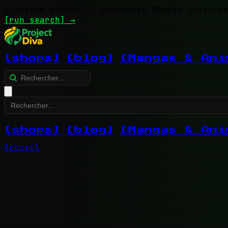
> system_online
// Boutiques Mangas indexées
[run search]
→
[shops]
[blog]
[Mangas & Ani
[shops]
[blog]
[Mangas & Ani
Accueil