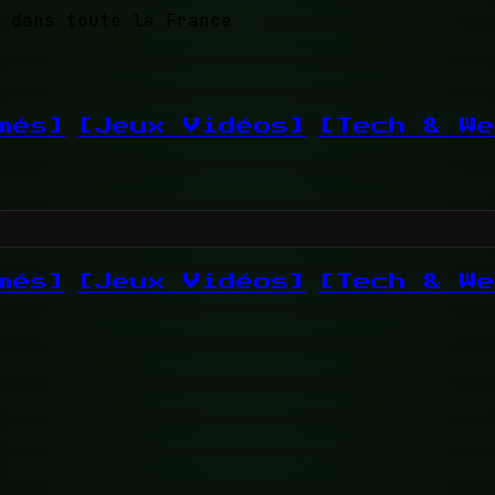
 dans toute la France
més]
[Jeux Vidéos]
[Tech & We
més]
[Jeux Vidéos]
[Tech & We