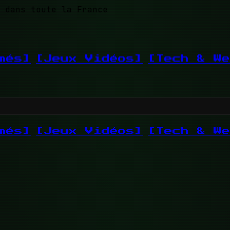
 dans toute la France
més]
[Jeux Vidéos]
[Tech & We
més]
[Jeux Vidéos]
[Tech & We