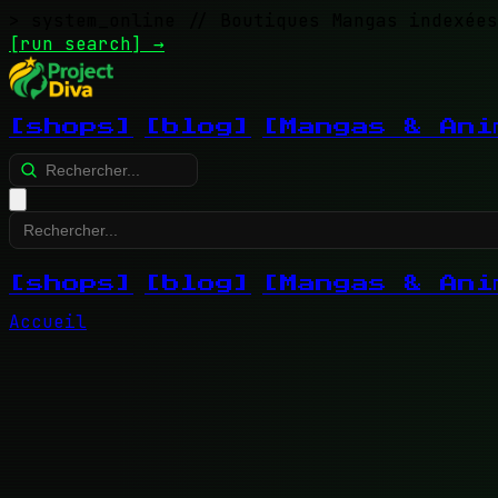
> system_online
// Boutiques Mangas indexées
[run search]
→
[shops]
[blog]
[Mangas & Ani
[shops]
[blog]
[Mangas & Ani
Accueil