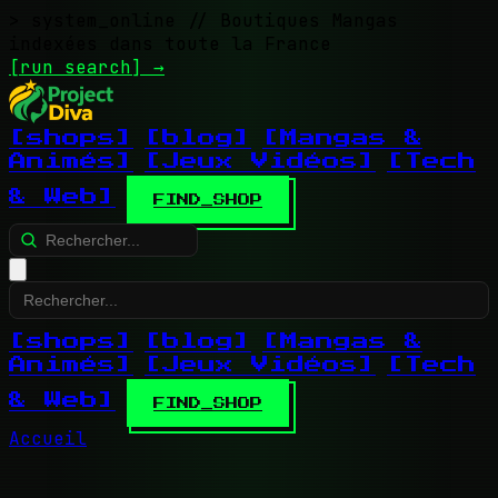
> system_online
// Boutiques Mangas
indexées dans toute la France
[run search]
→
[shops]
[blog]
[Mangas &
Animés]
[Jeux Vidéos]
[Tech
& Web]
FIND_SHOP
[shops]
[blog]
[Mangas &
Animés]
[Jeux Vidéos]
[Tech
& Web]
FIND_SHOP
Accueil