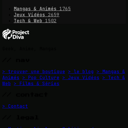
Mangas & Animés
1765
Jeux Vidéos
2659
Tech & Web
1502
Geek, Anime, Mangas
// nav
> trouver une boutique
> le blog
> Mangas &
Animés
> Pop Culture
> Jeux Vidéos
> Tech &
Web
> Films & Séries
// contact
> Contact
// legal