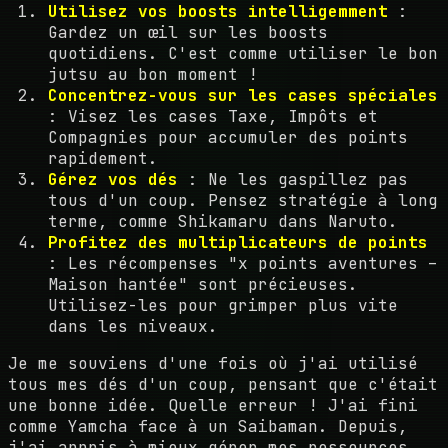
Utilisez vos boosts intelligemment
:
Gardez un œil sur les boosts
quotidiens. C'est comme utiliser le bon
jutsu au bon moment !
Concentrez-vous sur les cases spéciales
: Visez les cases Taxe, Impôts et
Compagnies pour accumuler des points
rapidement.
Gérez vos dés
: Ne les gaspillez pas
tous d'un coup. Pensez stratégie à long
terme, comme Shikamaru dans Naruto.
Profitez des multiplicateurs de points
: Les récompenses "x points aventures –
Maison hantée" sont précieuses.
Utilisez-les pour grimper plus vite
dans les niveaux.
Je me souviens d'une fois où j'ai utilisé
tous mes dés d'un coup, pensant que c'était
une bonne idée. Quelle erreur ! J'ai fini
comme Yamcha face à un Saibaman. Depuis,
j'ai appris à mieux gérer mes ressources.