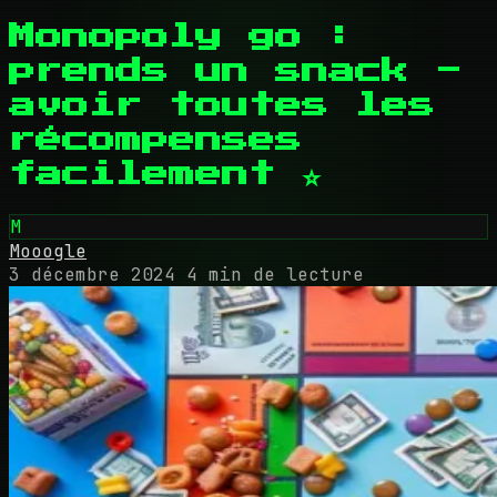
Monopoly go :
prends un snack -
avoir toutes les
récompenses
facilement ⭐
M
Mooogle
3 décembre 2024
4 min de lecture