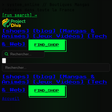
> system_online
// Boutiques Mangas
indexées dans toute la France
[run search]
→
[shops]
[blog]
[Mangas &
Animés]
[Jeux Vidéos]
[Tech
& Web]
FIND_SHOP
[shops]
[blog]
[Mangas &
Animés]
[Jeux Vidéos]
[Tech
& Web]
FIND_SHOP
Accueil