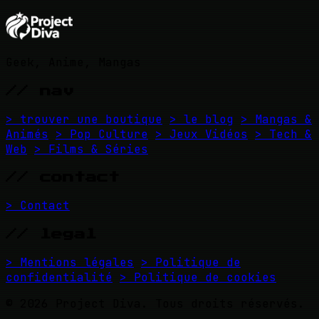
Geek, Anime, Mangas
// nav
> trouver une boutique
> le blog
> Mangas &
Animés
> Pop Culture
> Jeux Vidéos
> Tech &
Web
> Films & Séries
// contact
> Contact
// legal
> Mentions légales
> Politique de
confidentialité
> Politique de cookies
© 2026 Project Diva. Tous droits réservés.