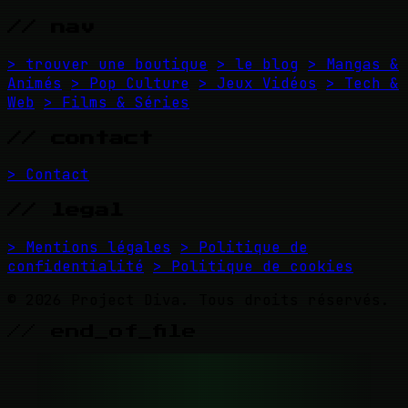
// nav
> trouver une boutique
> le blog
> Mangas &
Animés
> Pop Culture
> Jeux Vidéos
> Tech &
Web
> Films & Séries
// contact
> Contact
// legal
> Mentions légales
> Politique de
confidentialité
> Politique de cookies
© 2026 Project Diva. Tous droits réservés.
// end_of_file