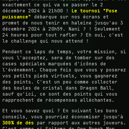
exactement ce qui va se passer le 2
décembre 2024 à 21h00 !
Le tournoi "Pose
puissance"
débarque sur nos écrans et
promet de nous tenir en haleine jusqu'au 3
décembre 2024 à 20h59. Nani ? ! Seulement
24 heures pour tout rafler ? Eh oui, c'est
le challenge qui nous attend !
Pendant ce laps de temps, votre mission, si
vous l'acceptez, sera de tomber sur des
cases spéciales marquées d'icônes de
l'événement. Chaque fois que vous y poserez
vos petits pieds virtuels, vous gagnerez
des points. C'est un peu comme collecter
des boules de cristal dans Dragon Ball,
sauf qu'ici, ce sont des points qui vous
rapprochent de récompenses alléchantes.
Et vous savez quoi ? En suivant les bons
conseils, vous pourriez économiser jusqu'à
300% de dés
par rapport aux autres joueurs.
C'est comme si Saitama de One Punch Man