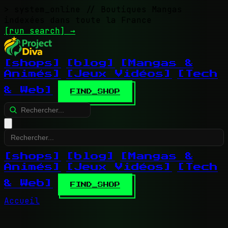
> system_online
// Boutiques Mangas
indexées dans toute la France
[run search]
→
[shops]
[blog]
[Mangas &
Animés]
[Jeux Vidéos]
[Tech
& Web]
FIND_SHOP
[shops]
[blog]
[Mangas &
Animés]
[Jeux Vidéos]
[Tech
& Web]
FIND_SHOP
Accueil