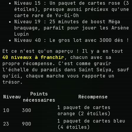
Niveau 15 : Un paquet de cartes rose (3
étoiles), presque aussi précieux qu'une
carte rare de Yu-Gi-Oh
Niveau 19 : 25 minutes de boost Méga
braquage, parfait pour jouer les Arsène
Lupin
Niveau 40 : Le gros lot avec 3000 dés !
Et ce n'est qu'un aperçu ! Il y a en tout
40 niveaux à franchir
, chacun avec sa
propre récompense. C'est comme gravir
l'échelle du paradis dans Saint Seiya, sauf
qu'ici, chaque marche vous rapporte un
trésor.
Points
Niveau
Récompense
nécessaires
1 paquet de cartes
10
300
orange (2 étoiles)
1 paquet de cartes bleu
23
900
(4 étoiles)