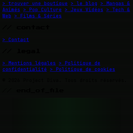
> trouver une boutique
> le blog
> Mangas &
Animés
> Pop Culture
> Jeux Vidéos
> Tech &
Web
> Films & Séries
// contact
> Contact
// legal
> Mentions légales
> Politique de
confidentialité
> Politique de cookies
© 2026 Project Diva. Tous droits réservés.
// end_of_file