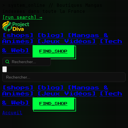
> system_online
// Boutiques Mangas
indexées dans toute la France
[run search]
→
[shops]
[blog]
[Mangas &
Animés]
[Jeux Vidéos]
[Tech
& Web]
FIND_SHOP
[shops]
[blog]
[Mangas &
Animés]
[Jeux Vidéos]
[Tech
& Web]
FIND_SHOP
Accueil