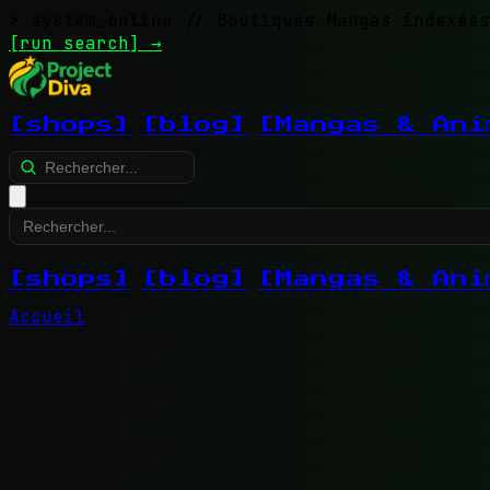
> system_online
// Boutiques Mangas indexées
[run search]
→
[shops]
[blog]
[Mangas & Ani
[shops]
[blog]
[Mangas & Ani
Accueil