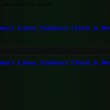
 dans toute la France
més]
[Jeux Vidéos]
[Tech & We
més]
[Jeux Vidéos]
[Tech & We