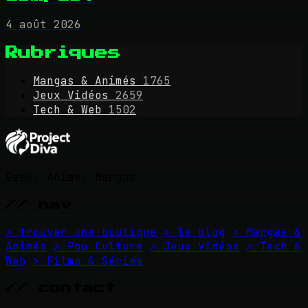
4 août 2026
Rubriques
Mangas & Animés
1765
Jeux Vidéos
2659
Tech & Web
1502
Geek, Anime, Mangas
// nav
> trouver une boutique
> le blog
> Mangas &
Animés
> Pop Culture
> Jeux Vidéos
> Tech &
Web
> Films & Séries
// contact