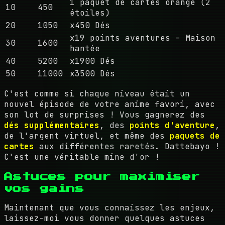
1 paquet de cartes orange (2
10
450
étoiles)
20
1050
x450 Dés
x19 points aventures – Maison
30
1600
hantée
40
5200
x1900 Dés
50
11000
x3500 Dés
C'est comme si chaque niveau était un
nouvel épisode de votre anime favori, avec
son lot de surprises ! Vous gagnerez des
dés supplémentaires
, des
points d'aventure
,
de l'argent virtuel, et même des
paquets de
cartes
aux différentes raretés. Dattebayo !
C'est une véritable mine d'or !
Astuces pour maximiser
vos gains
Maintenant que vous connaissez les enjeux,
laissez-moi vous donner quelques astuces