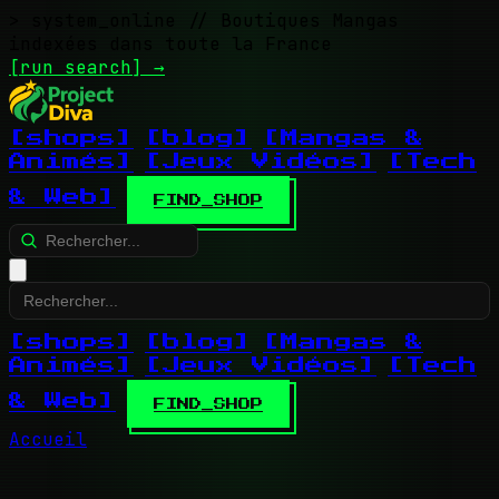
> system_online
// Boutiques Mangas
indexées dans toute la France
[run search]
→
[shops]
[blog]
[Mangas &
Animés]
[Jeux Vidéos]
[Tech
& Web]
FIND_SHOP
[shops]
[blog]
[Mangas &
Animés]
[Jeux Vidéos]
[Tech
& Web]
FIND_SHOP
Accueil