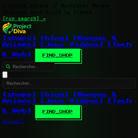
> system_online
// Boutiques Mangas
indexées dans toute la France
[run search]
→
[shops]
[blog]
[Mangas &
Animés]
[Jeux Vidéos]
[Tech
& Web]
FIND_SHOP
[shops]
[blog]
[Mangas &
Animés]
[Jeux Vidéos]
[Tech
& Web]
FIND_SHOP
Accueil