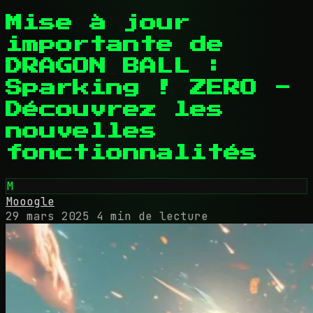
Mise à jour
importante de
DRAGON BALL :
Sparking ! ZERO -
Découvrez les
nouvelles
fonctionnalités
M
Mooogle
29 mars 2025
4 min de lecture