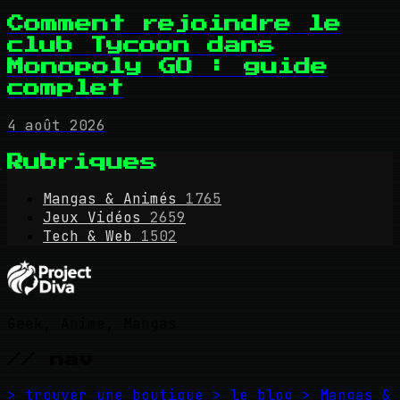
Comment rejoindre le
club Tycoon dans
Monopoly GO : guide
complet
4 août 2026
Rubriques
Mangas & Animés
1765
Jeux Vidéos
2659
Tech & Web
1502
Geek, Anime, Mangas
// nav
> trouver une boutique
> le blog
> Mangas &