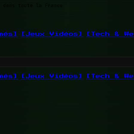
 dans toute la France
més]
[Jeux Vidéos]
[Tech & We
més]
[Jeux Vidéos]
[Tech & We