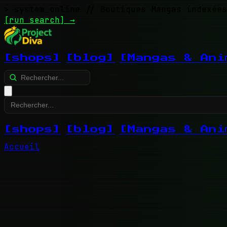
> system_online
// Boutiques Mangas indexées
[run search]
→
[shops]
[blog]
[Mangas & Ani
[shops]
[blog]
[Mangas & Ani
Accueil