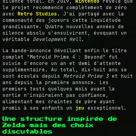
silence total. En 2019,
Nintendo
révèle que
le projet recommence complètement de zéro
avec
Retro Studios
. J'ai partagé avec la
communauté des joueurs cette inquiétude
grandissante. Quatre nouvelles années de
silence absolu s'ensuivirent, évoquant un
véritable
Development Hell
.
La bande-annonce dévoilant enfin le titre
complet "Metroid Prime 4 : Beyond" fut
suivie d'encore un an et demi d'attente
supplémentaire. Au total, dix-huit ans se
sont écoulés depuis
Metroid Prime 3
et huit
ans depuis la première annonce. Les
premiers tests quelques mois avant la
sortie n'inspiraient pas confiance,
alimentant mes craintes de père ayant
promis à ses enfants un
jeu
exceptionnel.
Une structure inspirée de
Zelda mais des choix
discutables