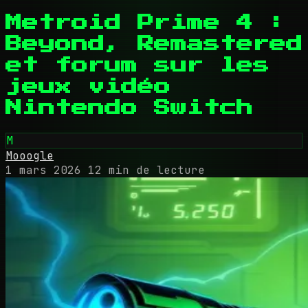
Metroid Prime 4 :
Beyond, Remastered
et forum sur les
jeux vidéo
Nintendo Switch
M
Mooogle
1 mars 2026
12 min de lecture