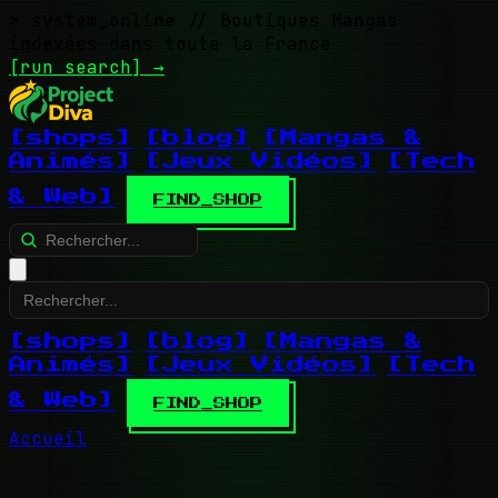
> system_online
// Boutiques Mangas
indexées dans toute la France
[run search]
→
[shops]
[blog]
[Mangas &
Animés]
[Jeux Vidéos]
[Tech
& Web]
FIND_SHOP
[shops]
[blog]
[Mangas &
Animés]
[Jeux Vidéos]
[Tech
& Web]
FIND_SHOP
Accueil