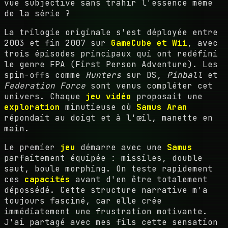
vue subjective sans trahir l'essence même
de la série ?
La trilogie originale s'est déployée entre
2003 et fin 2007 sur
GameCube et Wii
, avec
trois épisodes principaux qui ont redéfini
le genre FPA (First Person Adventure). Les
spin-offs comme
Hunters
sur DS,
Pinball
et
Federation Force
sont venus compléter cet
univers. Chaque
jeu vidéo
proposait une
exploration
minutieuse où
Samus Aran
répondait au doigt et à l'œil, manette en
main.
Le premier
jeu
démarre avec une
Samus
parfaitement équipée : missiles, double
saut, boule morphing. On teste rapidement
ces
capacités
avant d'en être totalement
dépossédé. Cette structure narrative m'a
toujours fasciné, car elle crée
immédiatement une frustration motivante.
J'ai partagé avec mes fils cette sensation