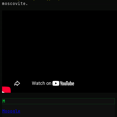
moscovite.
M
Mooogle