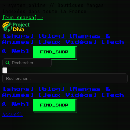
> system_online
// Boutiques Mangas
indexées dans toute la France
[run search]
→
[shops]
[blog]
[Mangas &
Animés]
[Jeux Vidéos]
[Tech
& Web]
FIND_SHOP
[shops]
[blog]
[Mangas &
Animés]
[Jeux Vidéos]
[Tech
& Web]
FIND_SHOP
Accueil