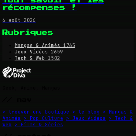
Tout savoir et les
récompenses !
6 août 2026
Rubriques
Mangas & Animés
1765
Jeux Vidéos
2659
Tech & Web
1502
Geek, Anime, Mangas
// nav
> trouver une boutique
> le blog
> Mangas &
Animés
> Pop Culture
> Jeux Vidéos
> Tech &
Web
> Films & Séries