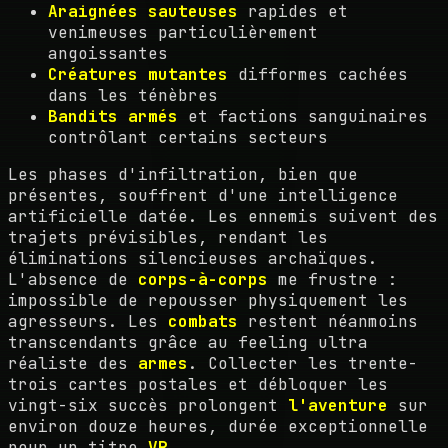
Araignées sauteuses
rapides et
venimeuses particulièrement
angoissantes
Créatures mutantes
difformes cachées
dans les ténèbres
Bandits armés
et factions sanguinaires
contrôlant certains secteurs
Les phases d'infiltration, bien que
présentes, souffrent d'une intelligence
artificielle datée. Les ennemis suivent des
trajets prévisibles, rendant les
éliminations silencieuses archaïques.
L'absence de
corps-à-corps
me frustre :
impossible de repousser physiquement les
agresseurs. Les
combats
restent néanmoins
transcendants grâce au feeling ultra
réaliste des
armes
. Collecter les trente-
trois cartes postales et débloquer les
vingt-six succès prolongent
l'aventure
sur
environ douze heures, durée exceptionnelle
pour un titre
VR
.