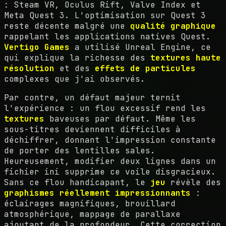
: Steam VR, Oculus Rift, Valve Index et
Meta Quest 3. L'optimisation sur Quest 3
reste décente malgré une
qualité graphique
rappelant les applications natives Quest.
Vertigo Games
a utilisé Unreal Engine, ce
qui explique la richesse des
textures haute
résolution
et des
effets de particules
complexes que j'ai observés.
Par contre, un défaut majeur ternit
l'expérience : un flou excessif rend les
textures
baveuses par défaut. Même les
sous-titres deviennent difficiles à
déchiffrer, donnant l'impression constante
de porter des lentilles sales.
Heureusement, modifier deux lignes dans un
fichier ini supprime ce voile disgracieux.
Sans ce flou handicapant, le
jeu
révèle des
graphismes réellement impressionnants
:
éclairages magnifiques, brouillard
atmosphérique, mappage de parallaxe
ajoutant de la profondeur. Cette correction