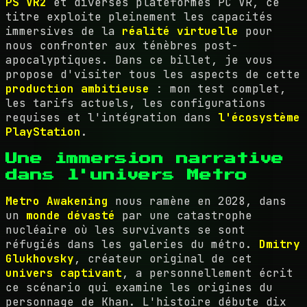
PS VR2
et diverses plateformes PC VR, ce
titre exploite pleinement les capacités
immersives de la
réalité virtuelle
pour
nous confronter aux ténèbres post-
apocalyptiques. Dans ce billet, je vous
propose d'visiter tous les aspects de cette
production ambitieuse
: mon test complet,
les tarifs actuels, les configurations
requises et l'intégration dans
l'écosystème
PlayStation
.
Une immersion narrative
dans l'univers Metro
Metro Awakening
nous ramène en 2028, dans
un
monde dévasté
par une catastrophe
nucléaire où les survivants se sont
réfugiés dans les galeries du métro.
Dmitry
Glukhovsky
, créateur original de cet
univers captivant
, a personnellement écrit
ce scénario qui examine les origines du
personnage de Khan. L'histoire débute dix