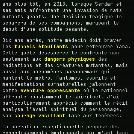
ans plus tôt, en 2018, lorsque Serdar et
ses amis affrontent une invasion de rats
mutants géants. Une décision tragique le
séparera de ses compagnons, marquant le
début d'une solitude pesante.
Dix ans après, notre médecin doit braver
les
tunnels étouffants
pour retrouver Yana.
Cette quête désespérée le confronte non
seulement aux
dangers physiques
des
radiations et des créatures mutantes, mais
aussi aux phénomènes paranormaux qui
hantent le métro. Fantômes, esprits et
manifestations surnaturelles jalonnent
cette
aventure oppressante
où le rationnel
affronte constamment le spirituel. J'ai
particulièrement apprécié comment le récit
analyse l'éveil spirituel du personnage,
son
courage vacillant
face aux ténèbres.
La narration exceptionnelle propose des
rebondissements émotionnels qui m'ont tenu