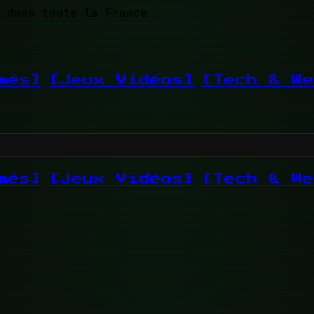
 dans toute la France
més]
[Jeux Vidéos]
[Tech & We
més]
[Jeux Vidéos]
[Tech & We