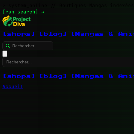
> system_online
// Boutiques Mangas indexées
[run search]
→
[shops]
[blog]
[Mangas & Ani
[shops]
[blog]
[Mangas & Ani
Accueil