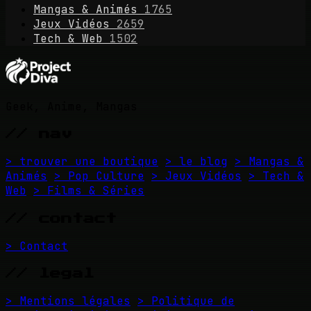
Mangas & Animés
1765
Jeux Vidéos
2659
Tech & Web
1502
Geek, Anime, Mangas
// nav
> trouver une boutique
> le blog
> Mangas &
Animés
> Pop Culture
> Jeux Vidéos
> Tech &
Web
> Films & Séries
// contact
> Contact
// legal
> Mentions légales
> Politique de