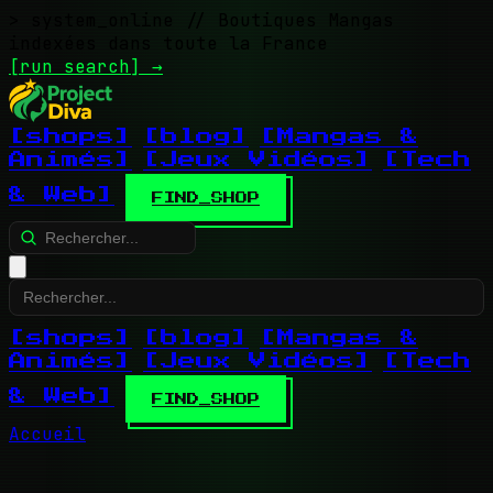
> system_online
// Boutiques Mangas
indexées dans toute la France
[run search]
→
[shops]
[blog]
[Mangas &
Animés]
[Jeux Vidéos]
[Tech
& Web]
FIND_SHOP
[shops]
[blog]
[Mangas &
Animés]
[Jeux Vidéos]
[Tech
& Web]
FIND_SHOP
Accueil