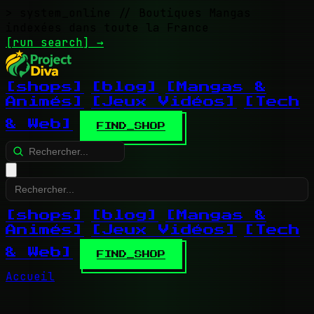
> system_online
// Boutiques Mangas
indexées dans toute la France
[run search]
→
[shops]
[blog]
[Mangas &
Animés]
[Jeux Vidéos]
[Tech
& Web]
FIND_SHOP
[shops]
[blog]
[Mangas &
Animés]
[Jeux Vidéos]
[Tech
& Web]
FIND_SHOP
Accueil