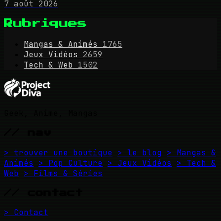
7 août 2026
Rubriques
Mangas & Animés
1765
Jeux Vidéos
2659
Tech & Web
1502
Geek, Anime, Mangas
// nav
> trouver une boutique
> le blog
> Mangas &
Animés
> Pop Culture
> Jeux Vidéos
> Tech &
Web
> Films & Séries
// contact
> Contact