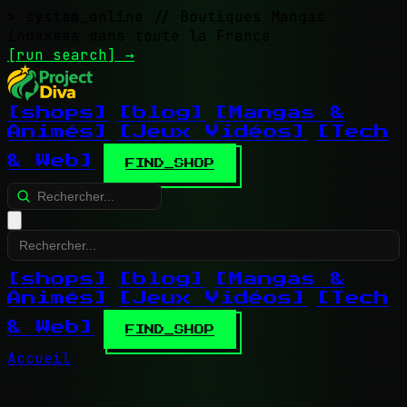
> system_online
// Boutiques Mangas
indexées dans toute la France
[run search]
→
[shops]
[blog]
[Mangas &
Animés]
[Jeux Vidéos]
[Tech
& Web]
FIND_SHOP
[shops]
[blog]
[Mangas &
Animés]
[Jeux Vidéos]
[Tech
& Web]
FIND_SHOP
Accueil