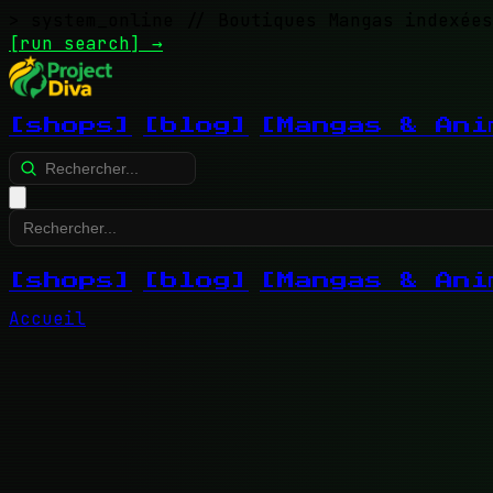
> system_online
// Boutiques Mangas indexées
[run search]
→
[shops]
[blog]
[Mangas & Ani
[shops]
[blog]
[Mangas & Ani
Accueil