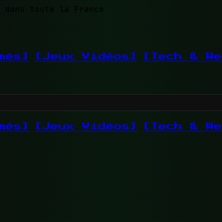
 dans toute la France
més]
[Jeux Vidéos]
[Tech & We
més]
[Jeux Vidéos]
[Tech & We