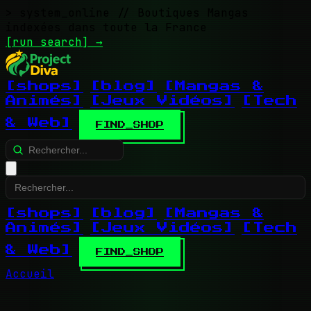
> system_online
// Boutiques Mangas
indexées dans toute la France
[run search]
→
[shops]
[blog]
[Mangas &
Animés]
[Jeux Vidéos]
[Tech
& Web]
FIND_SHOP
[shops]
[blog]
[Mangas &
Animés]
[Jeux Vidéos]
[Tech
& Web]
FIND_SHOP
Accueil