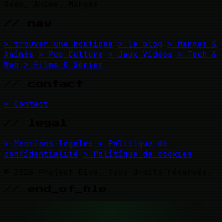
Geek, Anime, Mangas
// nav
> trouver une boutique
> le blog
> Mangas &
Animés
> Pop Culture
> Jeux Vidéos
> Tech &
Web
> Films & Séries
// contact
> Contact
// legal
> Mentions légales
> Politique de
confidentialité
> Politique de cookies
© 2026 Project Diva. Tous droits réservés.
// end_of_file