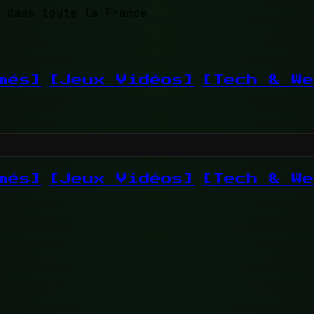
 dans toute la France
més]
[Jeux Vidéos]
[Tech & We
més]
[Jeux Vidéos]
[Tech & We