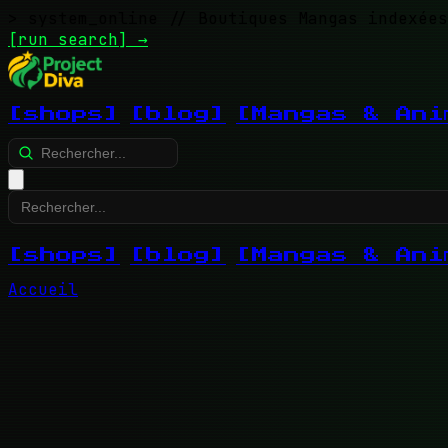
> system_online
// Boutiques Mangas indexées
[run search]
→
[shops]
[blog]
[Mangas & Ani
[shops]
[blog]
[Mangas & Ani
Accueil