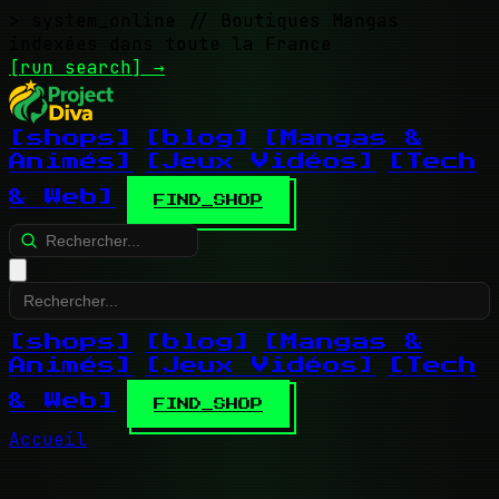
> system_online
// Boutiques Mangas
indexées dans toute la France
[run search]
→
[shops]
[blog]
[Mangas &
Animés]
[Jeux Vidéos]
[Tech
& Web]
FIND_SHOP
[shops]
[blog]
[Mangas &
Animés]
[Jeux Vidéos]
[Tech
& Web]
FIND_SHOP
Accueil