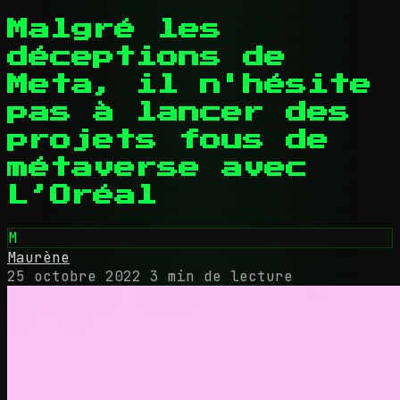
Malgré les
déceptions de
Meta, il n'hésite
pas à lancer des
projets fous de
métaverse avec
L’Oréal
M
Maurène
25 octobre 2022
3 min de lecture