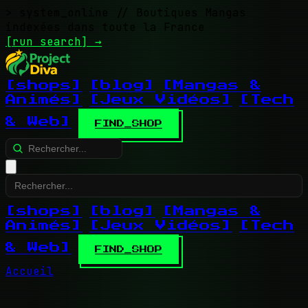
> system_online
// Boutiques Mangas
indexées dans toute la France
[run search]
→
[shops]
[blog]
[Mangas &
Animés]
[Jeux Vidéos]
[Tech
& Web]
FIND_SHOP
[shops]
[blog]
[Mangas &
Animés]
[Jeux Vidéos]
[Tech
& Web]
FIND_SHOP
Accueil