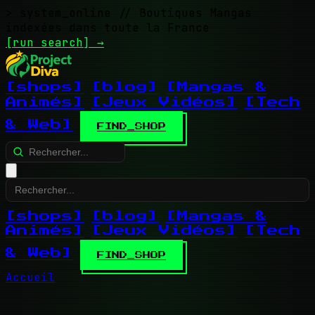
> system_online
// Boutiques Mangas
indexées dans toute la France
[run search]
→
[shops]
[blog]
[Mangas &
Animés]
[Jeux Vidéos]
[Tech
& Web]
FIND_SHOP
[shops]
[blog]
[Mangas &
Animés]
[Jeux Vidéos]
[Tech
& Web]
FIND_SHOP
Accueil