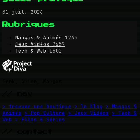
31 juil. 2026
Rubriques
Mangas & Animés
1765
Jeux Vidéos
2659
Tech & Web
1502
Geek, Anime, Mangas
// nav
> trouver une boutique
> le blog
> Mangas &
Animés
> Pop Culture
> Jeux Vidéos
> Tech &
Web
> Films & Séries
// contact