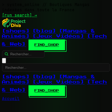
> system_online
// Boutiques Mangas
indexées dans toute la France
[run search]
→
[shops]
[blog]
[Mangas &
Animés]
[Jeux Vidéos]
[Tech
& Web]
FIND_SHOP
[shops]
[blog]
[Mangas &
Animés]
[Jeux Vidéos]
[Tech
& Web]
FIND_SHOP
Accueil