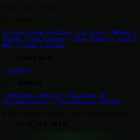
Geek, Anime, Mangas
// nav
> trouver une boutique
> le blog
> Mangas &
Animés
> Pop Culture
> Jeux Vidéos
> Tech &
Web
> Films & Séries
// contact
> Contact
// legal
> Mentions légales
> Politique de
confidentialité
> Politique de cookies
© 2026 Project Diva. Tous droits réservés.
// end_of_file