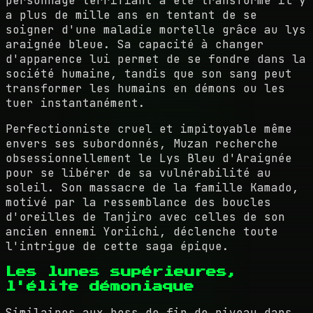
personnage terrifiant a été transformé il y
a plus de mille ans en tentant de se
soigner d'une maladie mortelle grâce au lys
araignée bleue. Sa capacité à changer
d'apparence lui permet de se fondre dans la
société humaine, tandis que son sang peut
transformer les humains en démons ou les
tuer instantanément.
Perfectionniste cruel et impitoyable même
envers ses subordonnés, Muzan recherche
obsessionnellement le Lys Bleu d'Araignée
pour se libérer de sa vulnérabilité au
soleil. Son massacre de la famille Kamado,
motivé par la ressemblance des boucles
d'oreilles de Tanjiro avec celles de son
ancien ennemi Yoriichi, déclenche toute
l'intrigue de cette saga épique.
Les lunes supérieures,
l'élite démoniaque
Similaires aux boss de fin de niveau dans