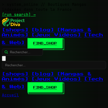
> system_online
// Boutiques Mangas
indexées dans toute la France
[run search]
→
[shops]
[blog]
[Mangas &
Animés]
[Jeux Vidéos]
[Tech
& Web]
FIND_SHOP
[shops]
[blog]
[Mangas &
Animés]
[Jeux Vidéos]
[Tech
& Web]
FIND_SHOP
Accueil