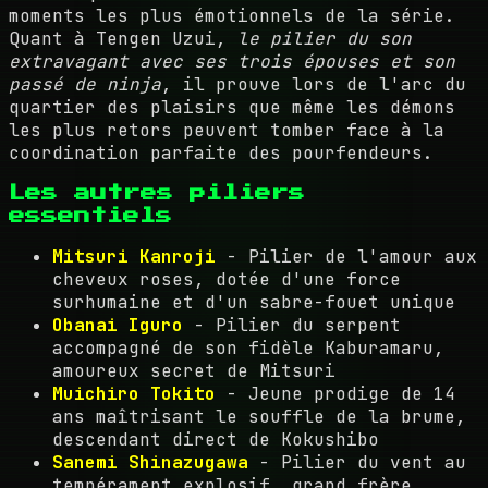
moments les plus émotionnels de la série.
Quant à Tengen Uzui,
le pilier du son
extravagant avec ses trois épouses et son
passé de ninja
, il prouve lors de l'arc du
quartier des plaisirs que même les démons
les plus retors peuvent tomber face à la
coordination parfaite des pourfendeurs.
Les autres piliers
essentiels
Mitsuri Kanroji
- Pilier de l'amour aux
cheveux roses, dotée d'une force
surhumaine et d'un sabre-fouet unique
Obanai Iguro
- Pilier du serpent
accompagné de son fidèle Kaburamaru,
amoureux secret de Mitsuri
Muichiro Tokito
- Jeune prodige de 14
ans maîtrisant le souffle de la brume,
descendant direct de Kokushibo
Sanemi Shinazugawa
- Pilier du vent au
tempérament explosif, grand frère