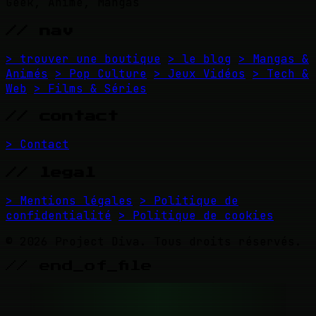
Geek, Anime, Mangas
// nav
> trouver une boutique
> le blog
> Mangas &
Animés
> Pop Culture
> Jeux Vidéos
> Tech &
Web
> Films & Séries
// contact
> Contact
// legal
> Mentions légales
> Politique de
confidentialité
> Politique de cookies
© 2026 Project Diva. Tous droits réservés.
// end_of_file