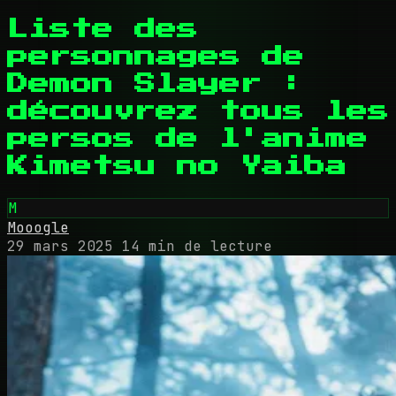
Liste des
personnages de
Demon Slayer :
découvrez tous les
persos de l'anime
Kimetsu no Yaiba
M
Mooogle
29 mars 2025
14 min de lecture