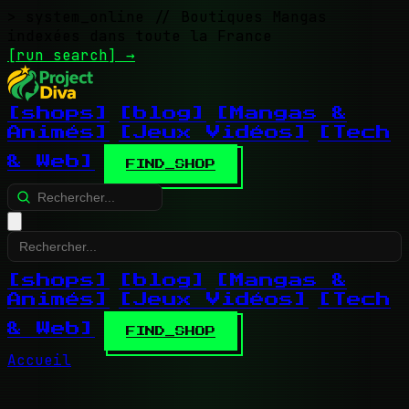
> system_online
// Boutiques Mangas
indexées dans toute la France
[run search]
→
[shops]
[blog]
[Mangas &
Animés]
[Jeux Vidéos]
[Tech
& Web]
FIND_SHOP
[shops]
[blog]
[Mangas &
Animés]
[Jeux Vidéos]
[Tech
& Web]
FIND_SHOP
Accueil