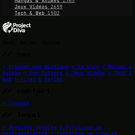
Mangas & Animés
1765
Jeux Vidéos
2659
Tech & Web
1502
Geek, Anime, Mangas
// nav
> trouver une boutique
> le blog
> Mangas &
Animés
> Pop Culture
> Jeux Vidéos
> Tech &
Web
> Films & Séries
// contact
> Contact
// legal
> Mentions légales
> Politique de
confidentialité
> Politique de cookies