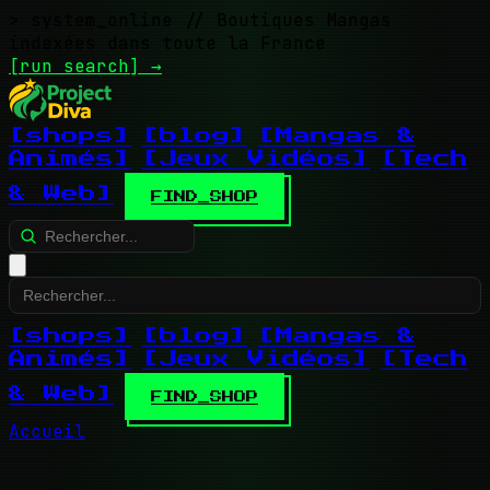
> system_online
// Boutiques Mangas
indexées dans toute la France
[run search]
→
[shops]
[blog]
[Mangas &
Animés]
[Jeux Vidéos]
[Tech
& Web]
FIND_SHOP
[shops]
[blog]
[Mangas &
Animés]
[Jeux Vidéos]
[Tech
& Web]
FIND_SHOP
Accueil