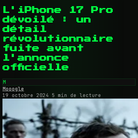
L'iPhone 17 Pro
dévoilé : un
détail
révolutionnaire
fuite avant
l'annonce
officielle
M
Mooogle
19 octobre 2024
5 min de lecture