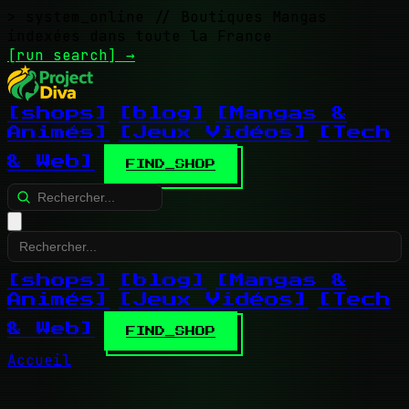
> system_online
// Boutiques Mangas
indexées dans toute la France
[run search]
→
[shops]
[blog]
[Mangas &
Animés]
[Jeux Vidéos]
[Tech
& Web]
FIND_SHOP
[shops]
[blog]
[Mangas &
Animés]
[Jeux Vidéos]
[Tech
& Web]
FIND_SHOP
Accueil