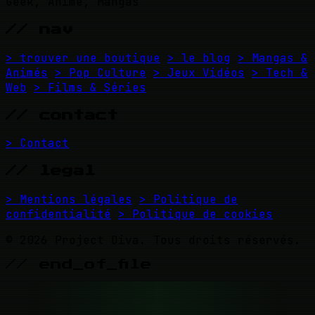
Geek, Anime, Mangas
// nav
> trouver une boutique
> le blog
> Mangas &
Animés
> Pop Culture
> Jeux Vidéos
> Tech &
Web
> Films & Séries
// contact
> Contact
// legal
> Mentions légales
> Politique de
confidentialité
> Politique de cookies
© 2026 Project Diva. Tous droits réservés.
// end_of_file