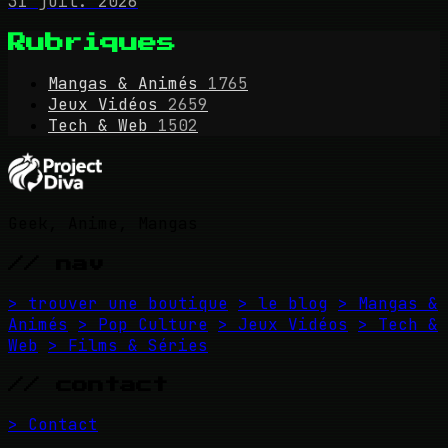
31 juil. 2026
Rubriques
Mangas & Animés
1765
Jeux Vidéos
2659
Tech & Web
1502
Geek, Anime, Mangas
// nav
> trouver une boutique
> le blog
> Mangas &
Animés
> Pop Culture
> Jeux Vidéos
> Tech &
Web
> Films & Séries
// contact
> Contact