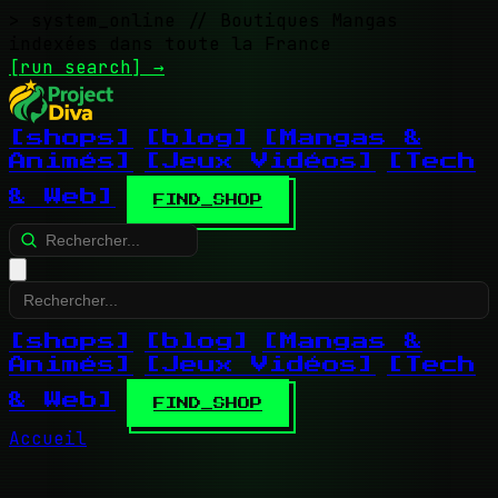
> system_online
// Boutiques Mangas
indexées dans toute la France
[run search]
→
[shops]
[blog]
[Mangas &
Animés]
[Jeux Vidéos]
[Tech
& Web]
FIND_SHOP
[shops]
[blog]
[Mangas &
Animés]
[Jeux Vidéos]
[Tech
& Web]
FIND_SHOP
Accueil