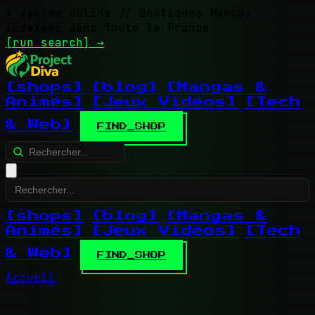
> system_online
// Boutiques Mangas
indexées dans toute la France
[run search]
→
[shops]
[blog]
[Mangas &
Animés]
[Jeux Vidéos]
[Tech
& Web]
FIND_SHOP
[shops]
[blog]
[Mangas &
Animés]
[Jeux Vidéos]
[Tech
& Web]
FIND_SHOP
Accueil