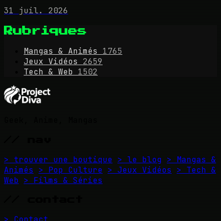
31 juil. 2026
Rubriques
Mangas & Animés
1765
Jeux Vidéos
2659
Tech & Web
1502
Geek, Anime, Mangas
// nav
> trouver une boutique
> le blog
> Mangas &
Animés
> Pop Culture
> Jeux Vidéos
> Tech &
Web
> Films & Séries
// contact
> Contact