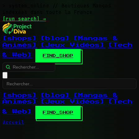
> system_online
// Boutiques Mangas
indexées dans toute la France
[run search]
→
[shops]
[blog]
[Mangas &
Animés]
[Jeux Vidéos]
[Tech
& Web]
FIND_SHOP
[shops]
[blog]
[Mangas &
Animés]
[Jeux Vidéos]
[Tech
& Web]
FIND_SHOP
Accueil