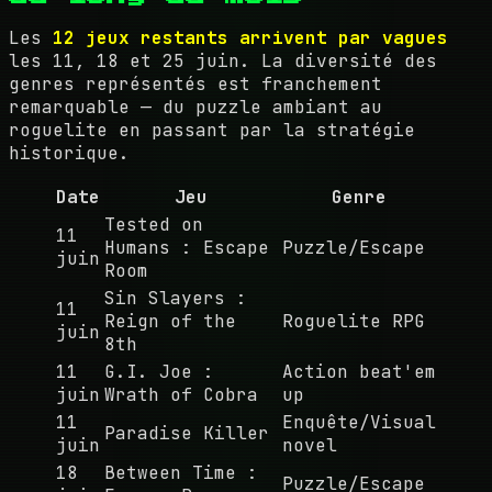
Les
12 jeux restants arrivent par vagues
les 11, 18 et 25 juin. La diversité des
genres représentés est franchement
remarquable — du puzzle ambiant au
roguelite en passant par la stratégie
historique.
Date
Jeu
Genre
Tested on
11
Humans : Escape
Puzzle/Escape
juin
Room
Sin Slayers :
11
Reign of the
Roguelite RPG
juin
8th
11
G.I. Joe :
Action beat'em
juin
Wrath of Cobra
up
11
Enquête/Visual
Paradise Killer
juin
novel
18
Between Time :
Puzzle/Escape