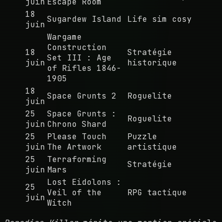
juin
Escape Room
18
Sugardew Island
Life sim cosy
juin
Wargame
Construction
18
Stratégie
Set III : Age
juin
historique
of Rifles 1846-
1905
18
Space Grunts 2
Roguelite
juin
25
Space Grunts :
Roguelite
juin
Chrono Shard
25
Please Touch
Puzzle
juin
The Artwork
artistique
25
Terraforming
Stratégie
juin
Mars
Lost Eidolons :
25
Veil of the
RPG tactique
juin
Witch