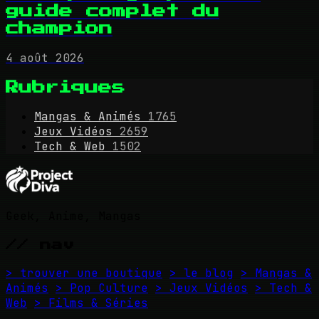
guide complet du
champion
4 août 2026
Rubriques
Mangas & Animés
1765
Jeux Vidéos
2659
Tech & Web
1502
Geek, Anime, Mangas
// nav
> trouver une boutique
> le blog
> Mangas &
Animés
> Pop Culture
> Jeux Vidéos
> Tech &
Web
> Films & Séries