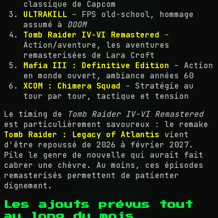
classique de Capcom
ULTRAKILL
– FPS old-school, hommage
assumé à
DOOM
Tomb Raider IV-VI Remastered
–
Action/aventure, les aventures
remasterisées de Lara Croft
Mafia III : Definitive Edition
– Action
en monde ouvert, ambiance années 60
XCOM : Chimera Squad
– Stratégie au
tour par tour, tactique et tension
Le timing de
Tomb Raider IV-VI Remastered
est particulièrement savoureux : le remake
Tomb Raider : Legacy of Atlantis
vient
d'être repoussé de 2026 à février 2027.
Pile le genre de nouvelle qui aurait fait
cabrer une chèvre. Au moins, ces épisodes
remasterisés permettent de patienter
dignement.
Les ajouts prévus tout
au long du mois