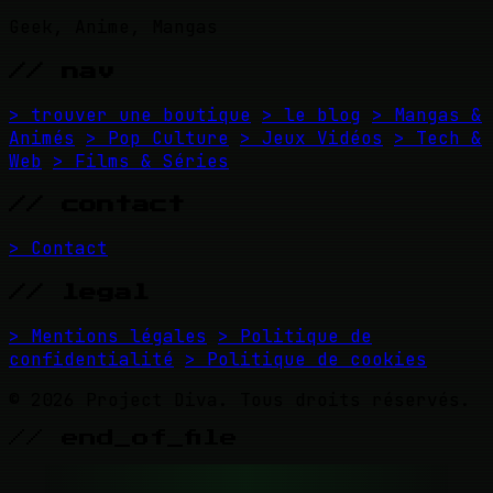
Geek, Anime, Mangas
// nav
> trouver une boutique
> le blog
> Mangas &
Animés
> Pop Culture
> Jeux Vidéos
> Tech &
Web
> Films & Séries
// contact
> Contact
// legal
> Mentions légales
> Politique de
confidentialité
> Politique de cookies
© 2026 Project Diva. Tous droits réservés.
// end_of_file