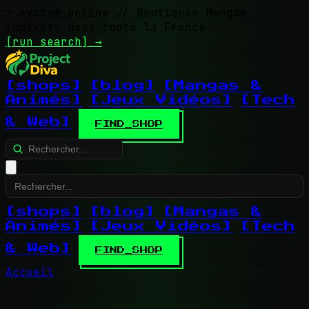
> system_online
// Boutiques Mangas
indexées dans toute la France
[run search]
→
[shops]
[blog]
[Mangas &
Animés]
[Jeux Vidéos]
[Tech
& Web]
FIND_SHOP
[shops]
[blog]
[Mangas &
Animés]
[Jeux Vidéos]
[Tech
& Web]
FIND_SHOP
Accueil