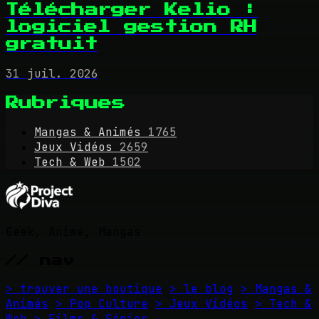
Télécharger Kelio :
logiciel gestion RH
gratuit
31 juil. 2026
Rubriques
Mangas & Animés
1765
Jeux Vidéos
2659
Tech & Web
1502
Geek, Anime, Mangas
// nav
> trouver une boutique
> le blog
> Mangas &
Animés
> Pop Culture
> Jeux Vidéos
> Tech &
Web
> Films & Séries