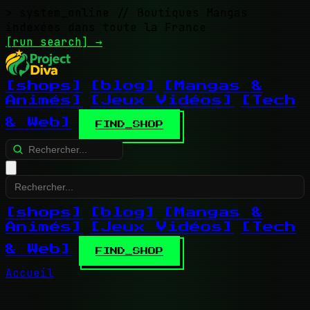
> system_online
// Boutiques Mangas
indexées dans toute la France
[run search]
→
[shops]
[blog]
[Mangas &
Animés]
[Jeux Vidéos]
[Tech
& Web]
FIND_SHOP
[shops]
[blog]
[Mangas &
Animés]
[Jeux Vidéos]
[Tech
& Web]
FIND_SHOP
Accueil