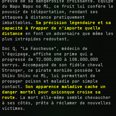
preuve de sa dangerosité croissante. Équipé
du Wapu Wapu no Mi, ce fruit lui confère le
pouvoir de téléportation, rendant ses
attaques à distance pratiquement
imbattables.
Sa précision légendaire et sa
capacité à frapper de n'importe quelle
distance
en font un adversaire que même les
plus intrépides redoutent.
Doc Q, "La Faucheuse", médecin de
l'équipage, affiche une prime qui a
progressé de 72.000.000 à 108.000.000
berrys. Accompagné de son fidèle cheval
Stronger, ce pirate morbide possède le
Shiku Shiku no Mi, lui permettant de
propager poison et maladie par simple
contact.
Son apparence maladive cache un
danger mortel pour quiconque croise sa
route
. La mort elle-même semble chevaucher
à ses côtés, prête à réclamer de nouvelles
victimes.