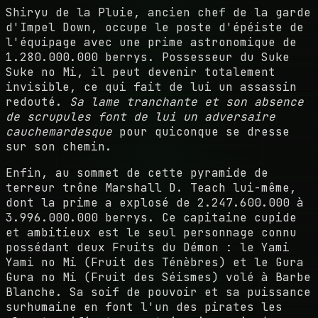
Shiryu de la Pluie, ancien chef de la garde
d'Impel Down, occupe le poste d'épéiste de
l'équipage avec une prime astronomique de
1.280.000.000 berrys. Possesseur du Suke
Suke no Mi, il peut devenir totalement
invisible, ce qui fait de lui un assassin
redouté.
Sa lame tranchante et son absence
de scrupules font de lui un adversaire
cauchemardesque
pour quiconque se dresse
sur son chemin.
Enfin, au sommet de cette pyramide de
terreur trône Marshall D. Teach lui-même,
dont la prime a explosé de 2.247.600.000 à
3.996.000.000 berrys. Ce capitaine cupide
et ambitieux est le seul personnage connu
possédant deux Fruits du Démon : le Yami
Yami no Mi (Fruit des Ténèbres) et le Gura
Gura no Mi (Fruit des Séismes) volé à Barbe
Blanche. Sa soif de pouvoir et sa puissance
surhumaine en font l'un des pirates les