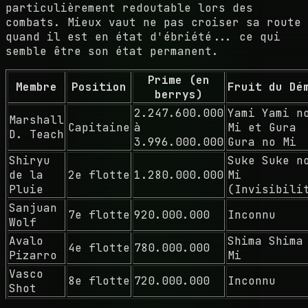
particulièrement redoutable lors des
combats. Mieux vaut ne pas croiser sa route
quand il est en état d'ébriété... ce qui
semble être son état permanent.
Prime (en
Membre
Position
Fruit du Dé
berrys)
2.247.600.000
Yami Yami n
Marshall
Capitaine
à
Mi et Gura
D. Teach
3.996.000.000
Gura no Mi
Shiryu
Suke Suke n
de la
2e flotte
1.280.000.000
Mi
Pluie
(Invisibili
Sanjuan
7e flotte
920.000.000
Inconnu
Wolf
Avalo
Shima Shima
4e flotte
780.000.000
Pizarro
Mi
Vasco
8e flotte
720.000.000
Inconnu
Shot