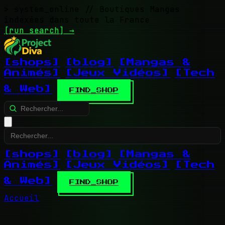
> system_online
// Boutiques Mangas
indexées dans toute la France
[run search]
→
[shops]
[blog]
[Mangas &
Animés]
[Jeux Vidéos]
[Tech
& Web]
FIND_SHOP
[shops]
[blog]
[Mangas &
Animés]
[Jeux Vidéos]
[Tech
& Web]
FIND_SHOP
Accueil