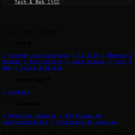
Tech & Web
1502
Geek, Anime, Mangas
// nav
> trouver une boutique
> le blog
> Mangas &
Animés
> Pop Culture
> Jeux Vidéos
> Tech &
Web
> Films & Séries
// contact
> Contact
// legal
> Mentions légales
> Politique de
confidentialité
> Politique de cookies
© 2026 Project Diva. Tous droits réservés.