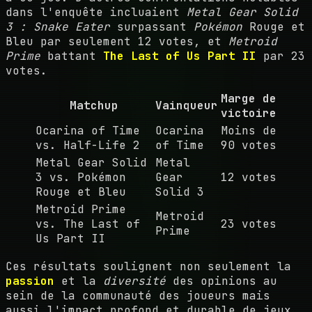
dans l'enquête incluaient
Metal Gear Solid
3 : Snake Eater
surpassant
Pokémon
Rouge et
Bleu par seulement 12 votes, et
Metroid
Prime
battant
The Last of Us Part II
par 23
votes.
Marge de
Matchup
Vainqueur
victoire
Ocarina of Time
Ocarina
Moins de
vs. Half-Life 2
of Time
90 votes
Metal Gear Solid
Metal
3 vs. Pokémon
Gear
12 votes
Rouge et Bleu
Solid 3
Metroid Prime
Metroid
vs. The Last of
23 votes
Prime
Us Part II
Ces résultats soulignent non seulement la
passion
et la
diversité
des opinions au
sein de la communauté des joueurs mais
aussi l'impact profond et durable de jeux