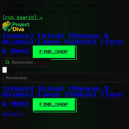
> system_online
// Boutiques Mangas
indexées dans toute la France
[run search]
→
[shops]
[blog]
[Mangas &
Animés]
[Jeux Vidéos]
[Tech
& Web]
FIND_SHOP
[shops]
[blog]
[Mangas &
Animés]
[Jeux Vidéos]
[Tech
& Web]
FIND_SHOP
Accueil