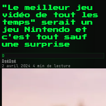
"Le meilleur jeu
vidéo de tout les
temps" serait un
jeu Nintendo et
c'est tout sauf
une surprise
D
DgéDgé
2 avril 2024
4 min de lecture