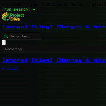
> system_online
// Boutiques Mangas indexées
[run search]
→
[shops]
[blog]
[Mangas & Ani
[shops]
[blog]
[Mangas & Ani
Accueil