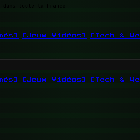
 dans toute la France
més]
[Jeux Vidéos]
[Tech & We
més]
[Jeux Vidéos]
[Tech & We