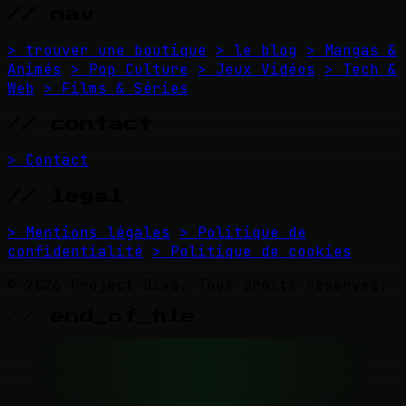
// nav
> trouver une boutique
> le blog
> Mangas &
Animés
> Pop Culture
> Jeux Vidéos
> Tech &
Web
> Films & Séries
// contact
> Contact
// legal
> Mentions légales
> Politique de
confidentialité
> Politique de cookies
© 2026 Project Diva. Tous droits réservés.
// end_of_file