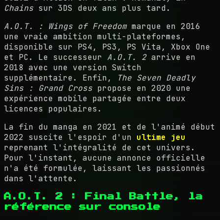
Chains
sur 3DS deux ans plus tard.
A.O.T. : Wings of Freedom
marque en 2016
une vraie ambition multi-plateformes,
disponible sur PS4, PS3, PS Vita, Xbox One
et PC. Le successeur
A.O.T. 2
arrive en
2018 avec une version Switch
supplémentaire. Enfin,
The Seven Deadly
Sins : Grand Cross
propose en 2020 une
expérience mobile partagée entre deux
licences populaires.
La fin du manga en 2021 et de l'animé début
2022 suscite l'espoir d'un
ultime jeu
reprenant l'intégralité de cet univers.
Pour l'instant, aucune annonce officielle
n'a été formulée, laissant les passionnés
dans l'attente.
A.O.T. 2 : Final Battle, la
référence sur console