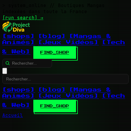
> system_online
// Boutiques Mangas
indexées dans toute la France
[run search]
→
[shops]
[blog]
[Mangas &
Animés]
[Jeux Vidéos]
[Tech
& Web]
FIND_SHOP
[shops]
[blog]
[Mangas &
Animés]
[Jeux Vidéos]
[Tech
& Web]
FIND_SHOP
Accueil