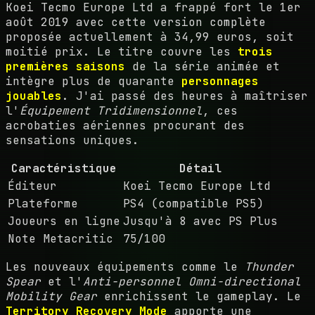
Koei Tecmo Europe Ltd a frappé fort le 1er
août 2019 avec cette version complète
proposée actuellement à 34,99 euros, soit
moitié prix. Le titre couvre les
trois
premières saisons
de la série animée et
intègre plus de quarante
personnages
jouables
. J'ai passé des heures à maîtriser
l'
Équipement Tridimensionnel
, ces
acrobaties aériennes procurant des
sensations uniques.
Caractéristique
Détail
Éditeur
Koei Tecmo Europe Ltd
Plateforme
PS4 (compatible PS5)
Joueurs en ligne
Jusqu'à 8 avec PS Plus
Note Metacritic
75/100
Les nouveaux équipements comme le
Thunder
Spear
et l'
Anti-personnel Omni-directional
Mobility Gear
enrichissent le gameplay. Le
Territory Recovery Mode
apporte une